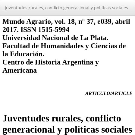
Volver
Juventudes rurales, conflicto generacional y polí­ticas sociales
a
los
detalles
del
artículo