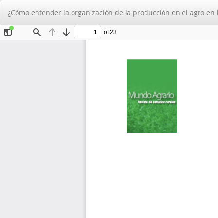
Volver
¿Cómo entender la organización de la producción en el agro en l
a
los
detalles
del
artículo