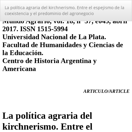
Volver
La polí­tica agraria del kirchnerismo. Entre el espejismo de la
a
coexistencia y el predominio del agronegocio
los
detalles
del
artículo