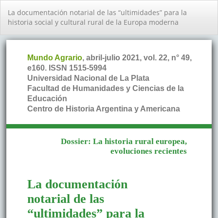
Volver
La documentación notarial de las “ultimidades” para la
a
historia social y cultural rural de la Europa moderna
los
detalles
del
artículo