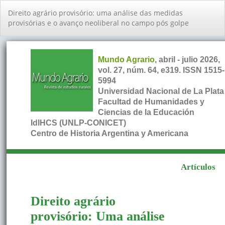
Volver
Direito agrário provisório: uma análise das medidas
a
provisórias e o avanço neoliberal no campo pós golpe
los
detalles
del
artículo