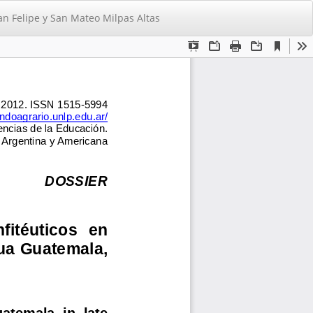
De
De
an Felipe y San Mateo Milpas Altas
PD