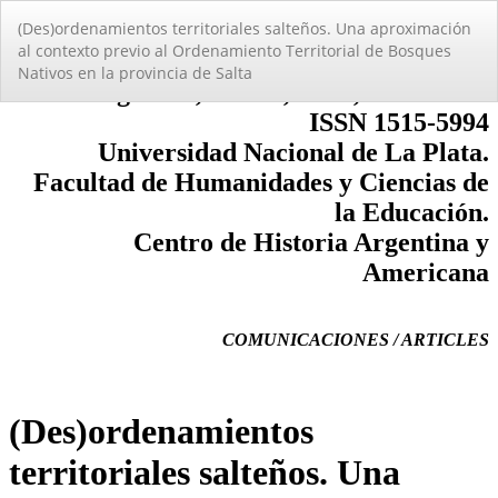
Volver
(Des)ordenamientos territoriales salteños. Una aproximación
a
al contexto previo al Ordenamiento Territorial de Bosques
los
Nativos en la provincia de Salta
detalles
del
artículo