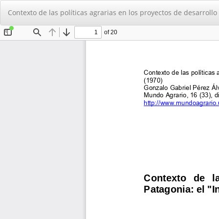
Volver
Contexto de las polí­ticas agrarias en los proyectos de desarroll
a
los
detalles
del
artículo