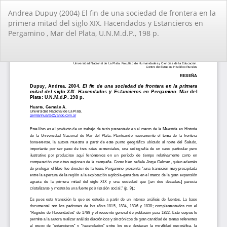
Volver
Andrea Dupuy (2004) El fin de una sociedad de frontera en la
a
primera mitad del siglo XIX. Hacendados y Estancieros en
los
Pergamino , Mar del Plata, U.N.M.d.P., 198 p.
detalles
del
artículo
De
De
PD