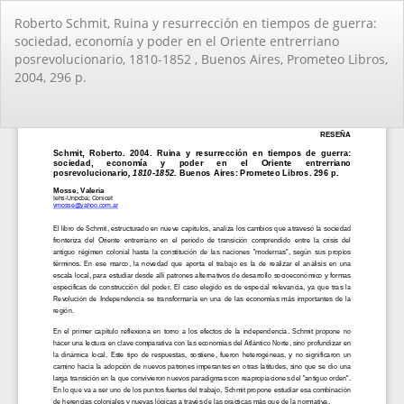
Volver
Roberto Schmit, Ruina y resurrección en tiempos de guerra:
a
sociedad, economí­a y poder en el Oriente entrerriano
los
posrevolucionario, 1810-1852 , Buenos Aires, Prometeo Libros,
detalles
2004, 296 p.
del
artículo
De
De
PD