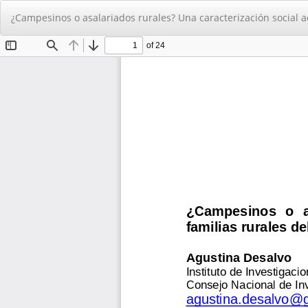
Volver
¿Campesinos o asalariados rurales? Una caracterización social a
a
los
detalles
del
artículo