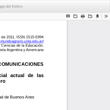
De
De
ago del Estero
PD