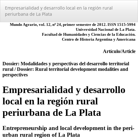
Volver
Empresarialidad y desarrollo local en la región rural
a
periurbana de La Plata
los
detalles
del
artículo