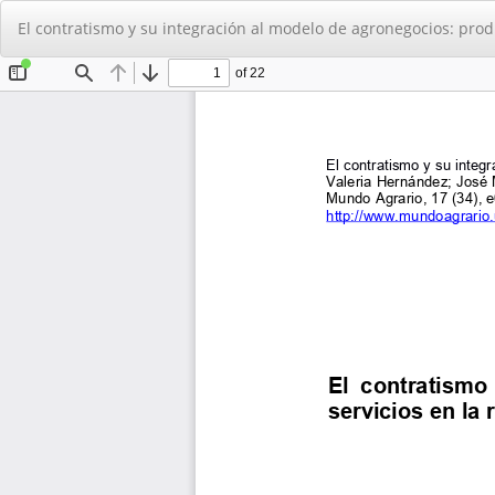
Volver
El contratismo y su integración al modelo de agronegocios: pro
a
los
detalles
del
artículo