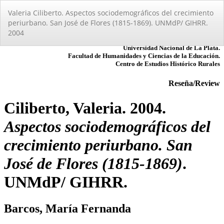
Volver
Valeria Ciliberto. Aspectos sociodemográficos del crecimiento
a
periurbano. San José de Flores (1815-1869). UNMdP/ GIHRR.
los
2004
detalles
del
artículo