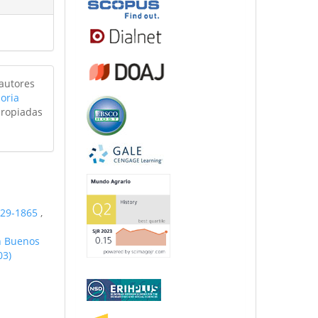
 autores
oria
propiadas
1829-1865
,
en Buenos
03)