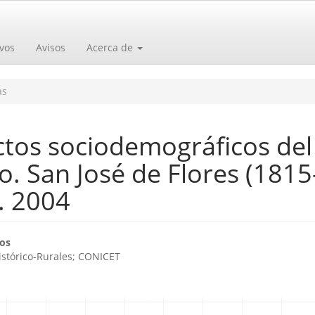
vos
Avisos
Acerca de
as
ectos sociodemográficos del
. San José de Flores (1815
. 2004
o
os
istórico-Rurales; CONICET