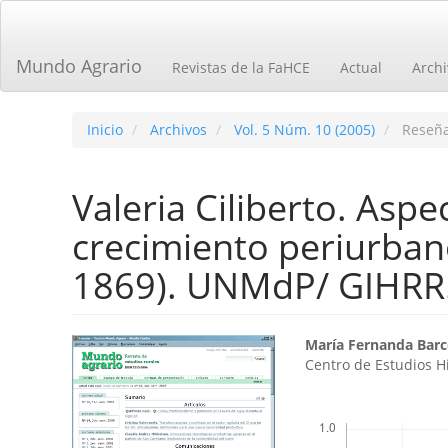
Navegación
principal
Contenido
Mundo Agrario
Revistas de la FaHCE
Actual
Archi
principal
Barra
lateral
Inicio
Archivos
Vol. 5 Núm. 10 (2005)
Reseñ
Valeria Ciliberto. Asp
crecimiento periurbano
1869). UNMdP/ GIHRR
Barra
Contenid
María Fernanda Barc
Centro de Estudios H
lateral
principal
del
del
Descargas