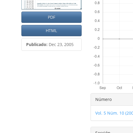
artículo
artículo
PDF
HTML
Publicado:
Dec 23, 2005
Detalles
Número
del
Vol. 5 Núm. 10 (20
artículo
Sección