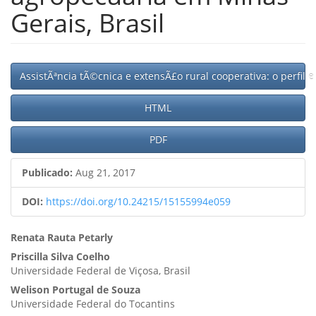
Gerais, Brasil
Barra
AssistÃªncia tÃ©cnica e extensÃ£o rural cooperativa: o perfil
lateral
HTML
del
artículo
PDF
Publicado:
Aug 21, 2017
DOI:
https://doi.org/10.24215/15155994e059
Contenido
Renata Rauta Petarly
Priscilla Silva Coelho
principal
Universidade Federal de Viçosa, Brasil
del
Welison Portugal de Souza
artículo
Universidade Federal do Tocantins