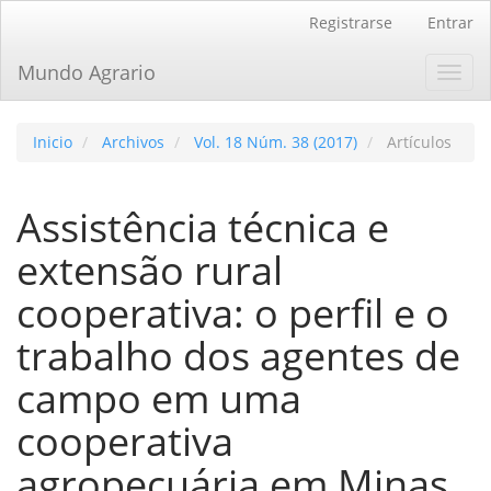
Navegación
Registrarse
Entrar
principal
Contenido
Mundo Agrario
Toggl
principal
navig
Barra
lateral
Inicio
Archivos
Vol. 18 Núm. 38 (2017)
Artículos
Assistência técnica e
extensão rural
cooperativa: o perfil e o
trabalho dos agentes de
campo em uma
cooperativa
agropecuária em Minas