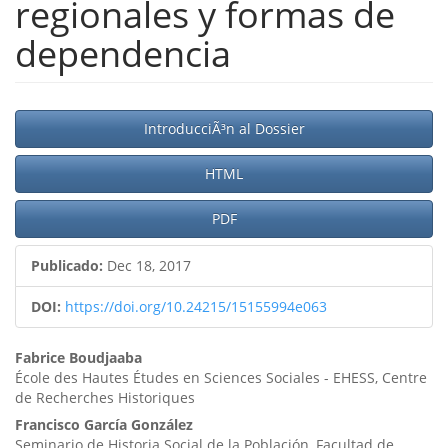
regionales y formas de
dependencia
Barra
IntroducciÃ³n al Dossier
lateral
HTML
del
artículo
PDF
Publicado:
Dec 18, 2017
DOI:
https://doi.org/10.24215/15155994e063
Contenido
Fabrice Boudjaaba
École des Hautes Études en Sciences Sociales - EHESS, Centre
principal
de Recherches Historiques
del
Francisco García González
Seminario de Historia Social de la Población, Facultad de