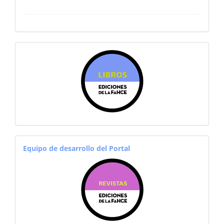
sitiosfahce
equiporevistas
Equipo de desarrollo del Portal