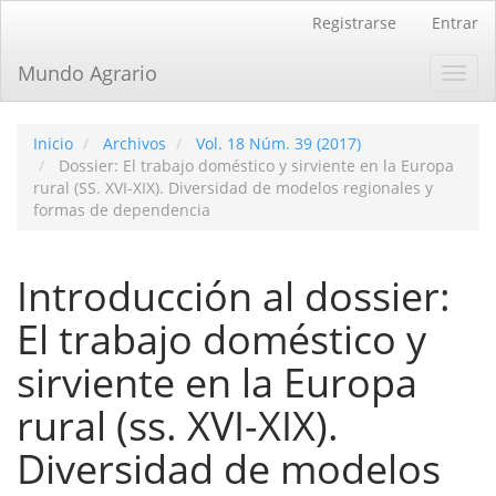
Navegación
Registrarse
Entrar
principal
Contenido
Mundo Agrario
Toggl
principal
navig
Barra
lateral
Inicio
Archivos
Vol. 18 Núm. 39 (2017)
Dossier: El trabajo doméstico y sirviente en la Europa
rural (SS. XVI-XIX). Diversidad de modelos regionales y
formas de dependencia
Introducción al dossier:
El trabajo doméstico y
sirviente en la Europa
rural (ss. XVI-XIX).
Diversidad de modelos