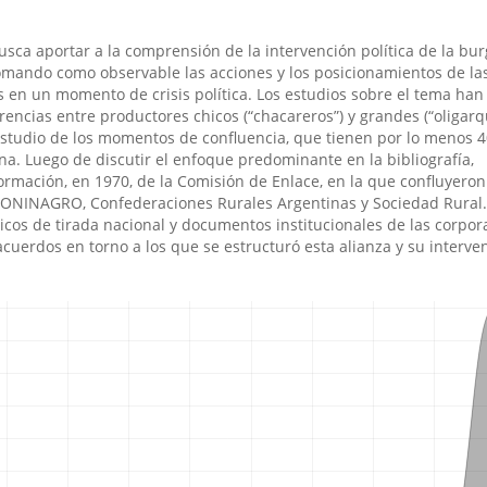
usca aportar a la comprensión de la intervención polí­tica de la bur
mando como observable las acciones y los posicionamientos de la
 en un momento de crisis polí­tica. Los estudios sobre el tema han
encias entre productores chicos (“chacareros”) y grandes (“oligarquí
estudio de los momentos de confluencia, que tienen por lo menos 
ina. Luego de discutir el enfoque predominante en la bibliografí­a,
rmación, en 1970, de la Comisión de Enlace, en la que confluyeron
CONINAGRO, Confederaciones Rurales Argentinas y Sociedad Rural.
cos de tirada nacional y documentos institucionales de las corpor
cuerdos en torno a los que se estructuró esta alianza y su interve