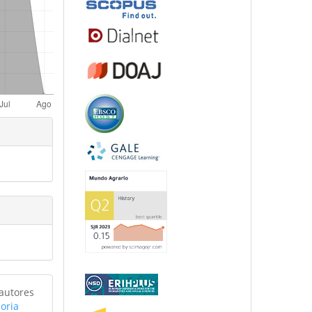
 autores
oria