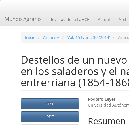
Navegación
principal
Contenido
Mundo Agrario
Revistas de la FaHCE
Actual
Archi
principal
Barra
lateral
Inicio
Archivos
Vol. 15 Núm. 30 (2014)
Artícu
Destellos de un nuevo 
en los saladeros y el 
entrerriana (1854-186
Barra
Contenid
Rodolfo Leyes
HTML
Universidad Autónom
lateral
principal
del
PDF
del
Resumen