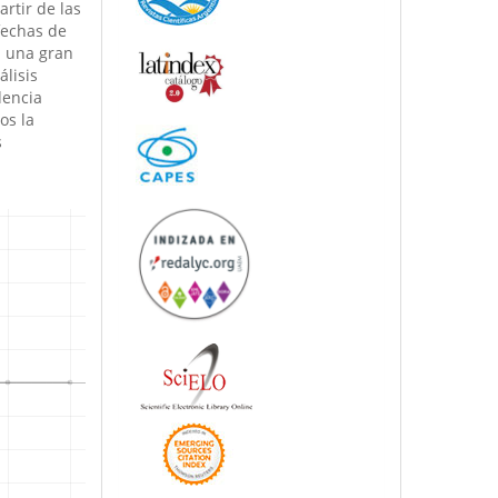
artir de las
fechas de
n una gran
álisis
dencia
os la
s