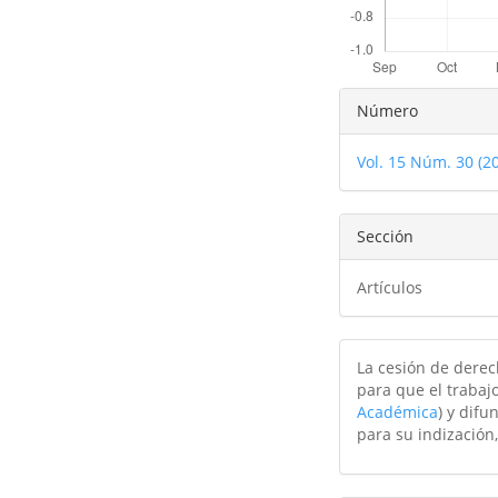
Detalles
Número
del
Vol. 15 Núm. 30 (2
artículo
Sección
Artículos
La cesión de derec
para que el trabajo
Académica
) y difu
para su indización,