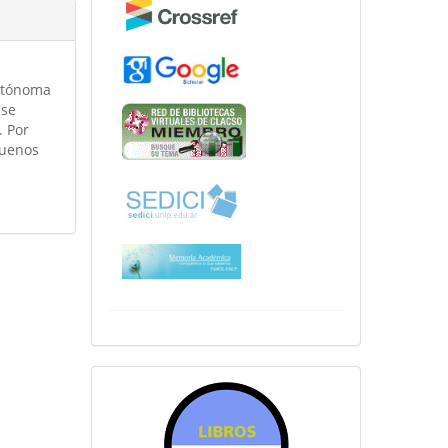
Autónoma
ase
. Por
Buenos
sitiosfahce