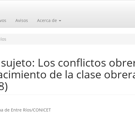
vos
Avisos
Acerca de
los
sujeto: Los conflictos obre
nacimiento de la clase obrer
8)
o
a de Entre Ríos/CONICET