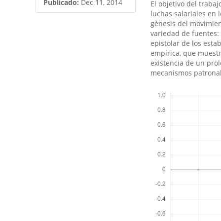
artículo
artículo
Publicado:
Dec 11, 2014
El objetivo del trabaj
luchas salariales en 
génesis del movimien
variedad de fuentes: 
epistolar de los esta
empí­rica, que muest
existencia de un prol
mecanismos patronale
Descargas