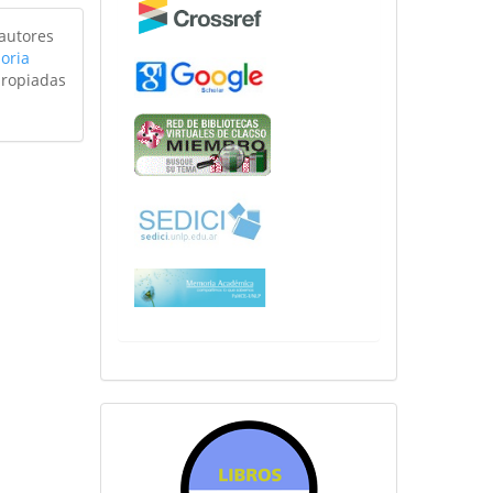
 autores
oria
propiadas
sitiosfahce