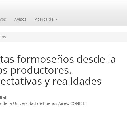
vos
Avisos
Acerca de
los
stas formoseños desde la
os productores.
ctativas y realidades
o
ini
ía de la Universidad de Buenos Aires; CONICET