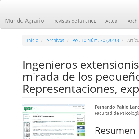
Navegación
principal
Contenido
Mundo Agrario
Revistas de la FaHCE
Actual
Archi
principal
Barra
lateral
Inicio
Archivos
Vol. 10 Núm. 20 (2010)
Artícu
Ingenieros extensioni
mirada de los pequeñ
Representaciones, expe
Barra
Contenid
Fernando Pablo Land
Facultad de Psicolog
lateral
principal
del
del
Resumen