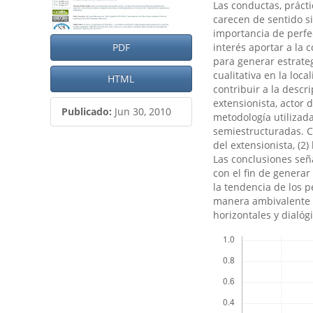
artículo
artículo
Las conductas, práct
carecen de sentido si
importancia de perfec
PDF
interés aportar a la
para generar estrateg
cualitativa en la loc
HTML
contribuir a la descr
extensionista, actor 
Publicado:
Jun 30, 2010
metodologí­a utilizad
semiestructuradas. Co
del extensionista, (2)
Las conclusiones señ
con el fin de generar
la tendencia de los 
manera ambivalente al
horizontales y dialóg
Descargas