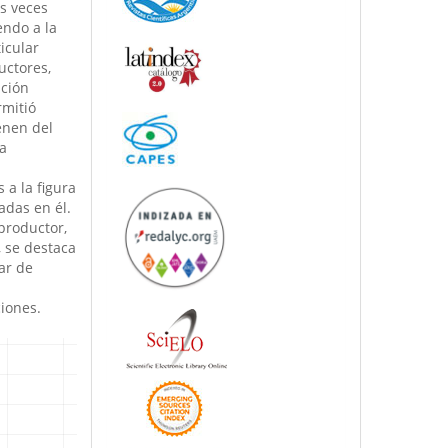
s veces
endo a la
icular
uctores,
ación
rmitió
enen del
a
 a la figura
radas en él.
productor,
, se destaca
ar de
ciones.