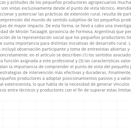
icas y actitudes de los pequeños productores agropecuarios mucha
 son vistas exclusivamente desde el punto de vista técnico. Atendi
cionar y potenciar las prácticas de extensión rural, resulta de part
 comprensión del mundo de sentido subjetivo de los pequeños prod
ias de mayor impacto. De esta forma, se llevó a cabo una investig
alidad de Misión Tacaaglé, (provincia de Formosa, Argentina) que pe
ipción de la representación social que los pequeños productores ti
de suma importancia para distintas iniciativas de desarrollo rural. L
a incluyó observación participante y toma de entrevistas abiertas y
ncretamente, en el artí­culo se describen (1) los sentidos asociados
 la función asignada a este profesional y (3) las caracterí­sticas valo
alan la importancia de comprender el punto de vista del pequeño 
 estrategias de intervención más efectivas y duraderas. Finalmente
pequeños productores a adoptar posicionamientos pasivos y a valor
 extensionista, lo que habla de la necesidad de generar ví­nculos
icos entre técnicos y productores con el fin de superar estas limita