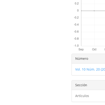
Detalles
Número
del
Vol. 10 Núm. 20 (2
artículo
Sección
Artículos