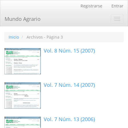
Navegación
Registrarse
Entrar
principal
Contenido
Mundo Agrario
Toggl
principal
navig
Barra
lateral
Inicio
Archivos - Página 3
Vol. 8 Núm. 15 (2007)
Vol. 7 Núm. 14 (2007)
Vol. 7 Núm. 13 (2006)