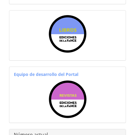
sitiosfahce
equiporevistas
Equipo de desarrollo del Portal
Número actual