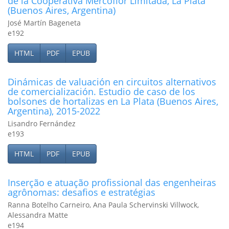
de la Cooperativa Mercoflor Limitada, La Plata
(Buenos Aires, Argentina)
José Martín Bageneta
e192
HTML
PDF
EPUB
Dinámicas de valuación en circuitos alternativos
de comercialización. Estudio de caso de los
bolsones de hortalizas en La Plata (Buenos Aires,
Argentina), 2015-2022
Lisandro Fernández
e193
HTML
PDF
EPUB
Inserção e atuação profissional das engenheiras
agrônomas: desafios e estratégias
Ranna Botelho Carneiro, Ana Paula Schervinski Villwock,
Alessandra Matte
e194