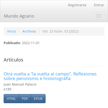
Navegación
Registrarse
Entrar
principal
Contenido
Mundo Agrario
Toggl
principal
navig
Barra
lateral
Inicio
Archivos
Vol. 23 Núm. 53 (2022)
Publicado:
2022-11-01
Artículos
Otra vuelta a “la vuelta al campo”. Reflexiones
sobre peronismo e historiografía
Juan Manuel Palacio
e189
HTML
PDF
EPUB