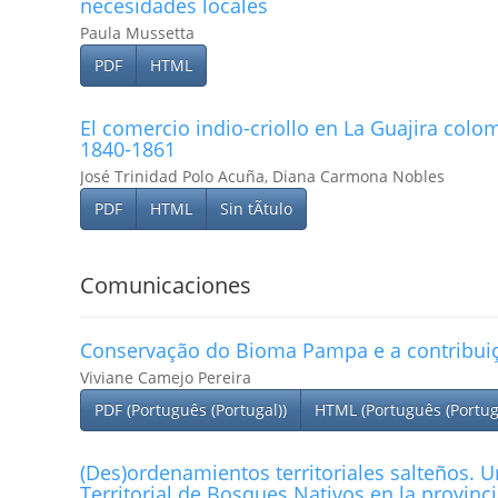
necesidades locales
Paula Mussetta
PDF
HTML
El comercio indio-criollo en La Guajira col
1840-1861
José Trinidad Polo Acuña, Diana Carmona Nobles
PDF
HTML
Sin tÃ­tulo
Comunicaciones
Conservação do Bioma Pampa e a contribui
Viviane Camejo Pereira
PDF (Português (Portugal))
HTML (Português (Portug
(Des)ordenamientos territoriales salteños. 
Territorial de Bosques Nativos en la provinci