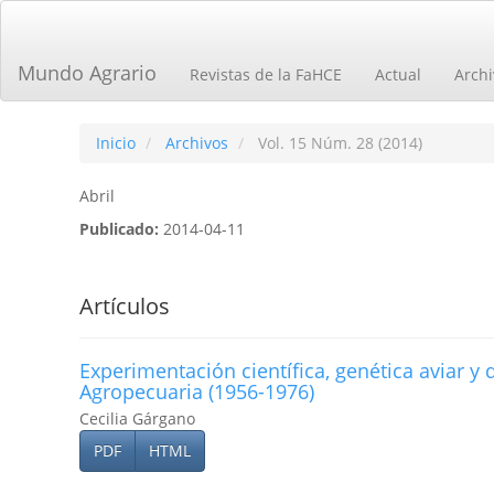
Navegación
principal
Contenido
Mundo Agrario
Revistas de la FaHCE
Actual
Archi
principal
Barra
lateral
Inicio
Archivos
Vol. 15 Núm. 28 (2014)
Abril
Publicado:
2014-04-11
Artículos
Experimentación cientí­fica, genética aviar y 
Agropecuaria (1956-1976)
Cecilia Gárgano
PDF
HTML