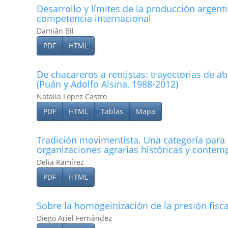
Desarrollo y lí­mites de la producción argent
competencia internacional
Damián Bil
PDF
HTML
De chacareros a rentistas: trayectorias de 
(Puán y Adolfo Alsina, 1988-2012)
Natalia Lopez Castro
PDF
HTML
Tablas
Mapa
Tradición movimentista. Una categorí­a para 
organizaciones agrarias históricas y conte
Delia Ramírez
PDF
HTML
Sobre la homogeinización de la presión fisca
Diego Ariel Fernández