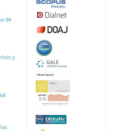
sa de
risis y
ial
 las